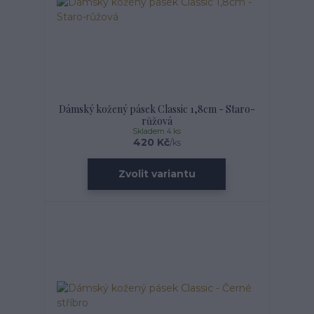
Dámský kožený pásek Classic 1,8cm - Staro-
růžová
Skladem 4 ks
420 Kč
/
ks
Zvolit variantu