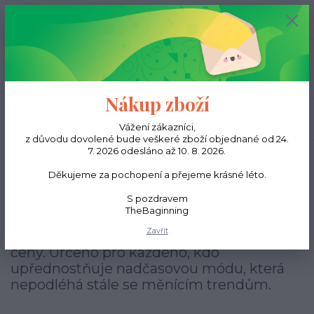
0
ks
CZK
0,00 Kč
Menu
Nákup zboží
Hledat
Vážení zákazníci,
z důvodu dovolené bude veškeré zboží objednané od 24.
7. 2026 odesláno až 10. 8. 2026.
Úvod
Classic
Děkujeme za pochopení a přejeme krásné léto.
Classic
S pozdravem
TheBaginning
Kožené peněženky, kabelky, tašky, a
Zavřít
opasky
výhradně z pravé kůže
za výborné
ceny. Určeno pro každého, kdo
upřednostňuje nadčasovou módu, která
nepodléhá stále se měnícím trendům.