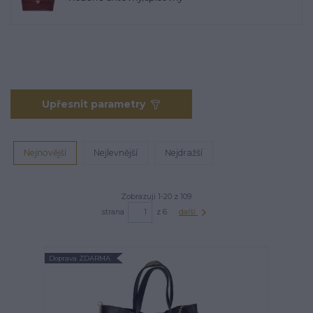
Upřesnit parametry
Nejnovější
Nejlevnější
Nejdražší
Zobrazuji 1-20 z 109
strana
z 6
další
Doprava ZDARMA