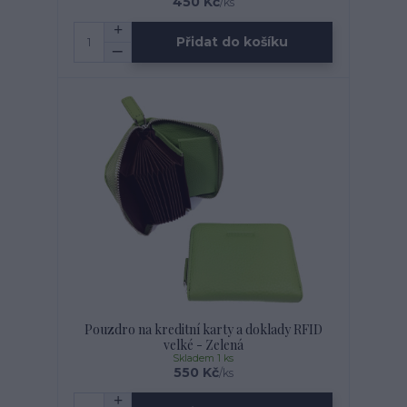
450 Kč
/
ks
Přidat do košíku
Pouzdro na kreditní karty a doklady RFID
velké - Zelená
Skladem 1 ks
550 Kč
/
ks