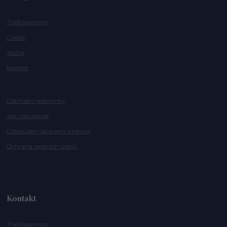
TheBaginning
Classic
Young
Reptiles
Obchodní podmínky
Jak nakupovat
Odstoupení od kupní smlouvy
Ochrana osobních údajů
Kontakt
TheBaginning