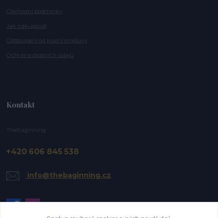
Obchodní podmínky
Jak nakupovat
Odstoupení od kupní smlouvy
Ochrana osobních údajů
Kontakt
TheBaginning
+420 606 845 538
info@thebaginning.cz