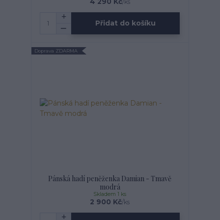
4 290 Kč
/
ks
Přidat do košíku
Doprava ZDARMA
Pánská hadí peněženka Damian - Tmavě
modrá
Skladem 1 ks
2 900 Kč
/
ks