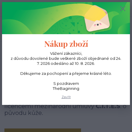
0
ks
CZK
0,00 Kč
Menu
Nákup zboží
Hledat
Vážení zákazníci,
z důvodu dovolené bude veškeré zboží objednané od 24.
7. 2026 odesláno až 10. 8. 2026.
Úvod
Reptiles
Děkujeme za pochopení a přejeme krásné léto.
Reptiles
S pozdravem
TheBaginning
Luxusní doplňky z
pravé
hadí kůže,
Zavřít
vyrobené v Itálii. Kůže výrobků je kryta
licencemi mezinárodní úmluvy
C.I.T.E.S
. o
původu kůže.