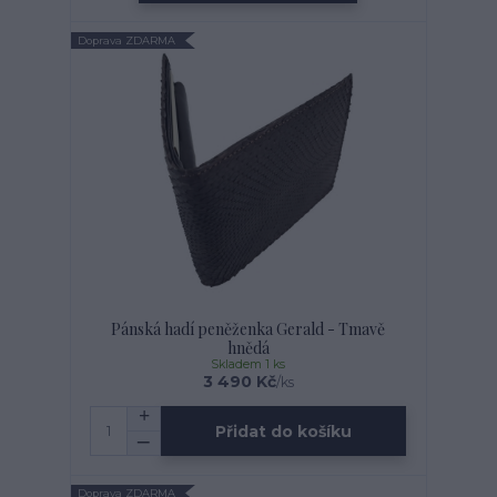
Doprava ZDARMA
Pánská hadí peněženka Gerald - Tmavě
hnědá
Skladem 1 ks
3 490 Kč
/
ks
Přidat do košíku
Doprava ZDARMA