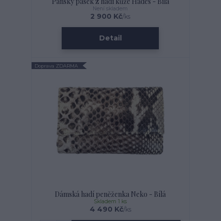
Pánský pásek z hadí kůže Hades - Bílá
Není skladem
2 900 Kč
/
ks
Detail
Doprava ZDARMA
Dámská hadí peněženka Neko - Bílá
Skladem 1 ks
4 490 Kč
/
ks