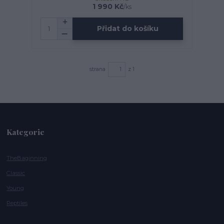
1 990 Kč
/
ks
Přidat do košíku
strana
z 1
Kategorie
TheBaginning
Classic
Young
Reptiles