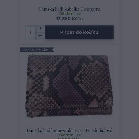
Dámská hadí kabelka Cleopatra
Skladem 1 ks
13 550 Kč
/
ks
Přidat do košíku
Doprava ZDARMA
Dámská hadí peněženka Eve - Hnědo fialová
Skladem 1 ks