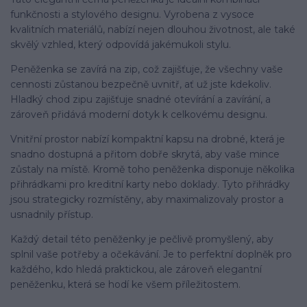
funkčnosti a stylového designu. Vyrobena z vysoce
kvalitních materiálů, nabízí nejen dlouhou životnost, ale také
skvělý vzhled, který odpovídá jakémukoli stylu.
Peněženka se zavírá na zip, což zajišťuje, že všechny vaše
cennosti zůstanou bezpečně uvnitř, ať už jste kdekoliv.
Hladký chod zipu zajišťuje snadné otevírání a zavírání, a
zároveň přidává moderní dotyk k celkovému designu.
Vnitřní prostor nabízí kompaktní kapsu na drobné, která je
snadno dostupná a přitom dobře skrytá, aby vaše mince
zůstaly na místě. Kromě toho peněženka disponuje několika
přihrádkami pro kreditní karty nebo doklady. Tyto přihrádky
jsou strategicky rozmístěny, aby maximalizovaly prostor a
usnadnily přístup.
Každý detail této peněženky je pečlivě promyšlený, aby
splnil vaše potřeby a očekávání. Je to perfektní doplněk pro
každého, kdo hledá praktickou, ale zároveň elegantní
peněženku, která se hodí ke všem příležitostem.