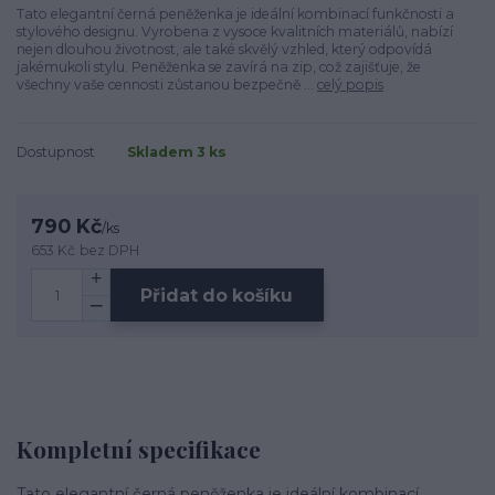
Tato elegantní černá peněženka je ideální kombinací funkčnosti a
stylového designu. Vyrobena z vysoce kvalitních materiálů, nabízí
nejen dlouhou životnost, ale také skvělý vzhled, který odpovídá
jakémukoli stylu. Peněženka se zavírá na zip, což zajišťuje, že
všechny vaše cennosti zůstanou bezpečně ...
celý popis
Dostupnost
Skladem 3 ks
790 Kč
/
ks
653 Kč
bez DPH
Přidat do košíku
Kompletní specifikace
Tato elegantní černá peněženka je ideální kombinací