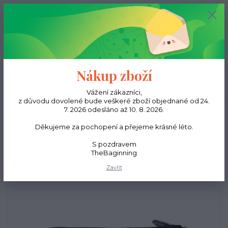
0
ks
CZK
0,00 Kč
Menu
Nákup zboží
Hledat
Vážení zákazníci,
z důvodu dovolené bude veškeré zboží objednané od 24.
7. 2026 odesláno až 10. 8. 2026.
Úvod
Peněženky
Pánská kožená peněženka zip - Černá
Děkujeme za pochopení a přejeme krásné léto.
Pánská kožená peněženka
S pozdravem
zip - Černá
TheBaginning
Zavřít