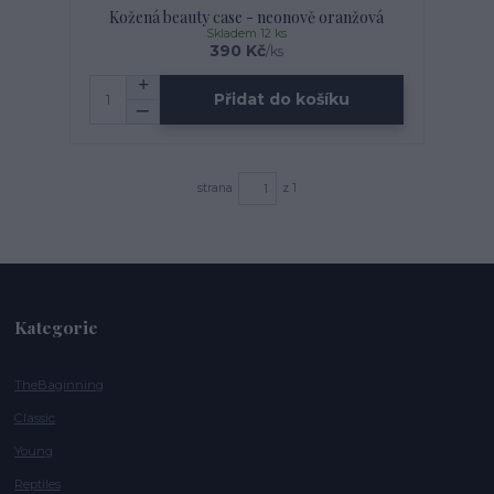
Kožená beauty case - neonově oranžová
Skladem 12 ks
390 Kč
/
ks
Přidat do košíku
strana
z 1
Kategorie
TheBaginning
Classic
Young
Reptiles