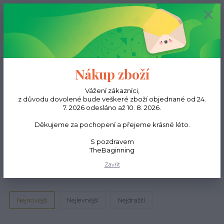
0
ks
CZK
0,00 Kč
Menu
Nákup zboží
Hledat
Vážení zákazníci,
Úvod
Young
Kožené beauty case
z důvodu dovolené bude veškeré zboží objednané od 24.
7. 2026 odesláno až 10. 8. 2026.
Kožené beauty
Děkujeme za pochopení a přejeme krásné léto.
case
S pozdravem
TheBaginning
Upřesnit parametry
Zavřít
Nejnovější
Nejlevnější
Nejdražší