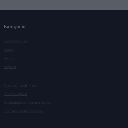
Kategorie
TheBaginning
Classic
Young
Reptiles
Obchodní podmínky
Jak nakupovat
Odstoupení od kupní smlouvy
Ochrana osobních údajů