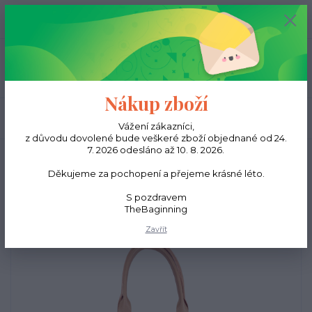
0
ks
CZK
0,00 Kč
Menu
Nákup zboží
Hledat
Vážení zákazníci,
z důvodu dovolené bude veškeré zboží objednané od 24.
7. 2026 odesláno až 10. 8. 2026.
Úvod
Kabelky
Kabelka Selvaggia - Tělová
Děkujeme za pochopení a přejeme krásné léto.
Kabelka Selvaggia - Tělová
S pozdravem
TheBaginning
Zavřít
Doprava ZDARMA