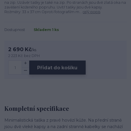
na zip. Uzávěr tašky je také na zip. Po stranách jsou dvě zlatá oka na
zavěšení koženého popruhu. Uvitř tašky jsou dvě kapsy.
Rožměry: 33 x 37 cm Oproti fotografiím m...
celý popis
Dostupnost
Skladem 1 ks
2 690 Kč
/
ks
2 223 Kč
bez DPH
Přidat do košíku
Kompletní specifikace
Minimalistická taška z pravé hovězí kůže. Na přední straně
jsou dvě vleké kapsy a na zadní stranně kabelky se nachází