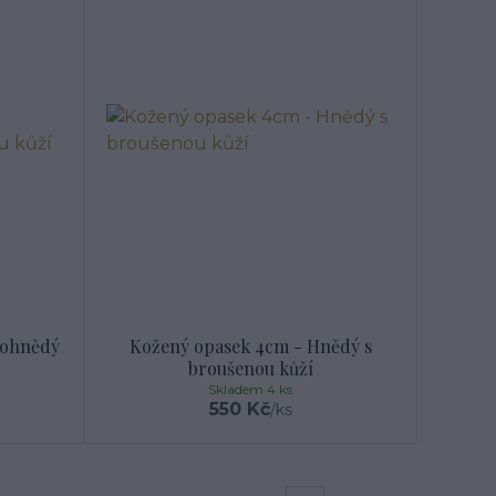
vohnědý
Kožený opasek 4cm - Hnědý s
broušenou kůží
Skladem 4 ks
550 Kč
/
ks