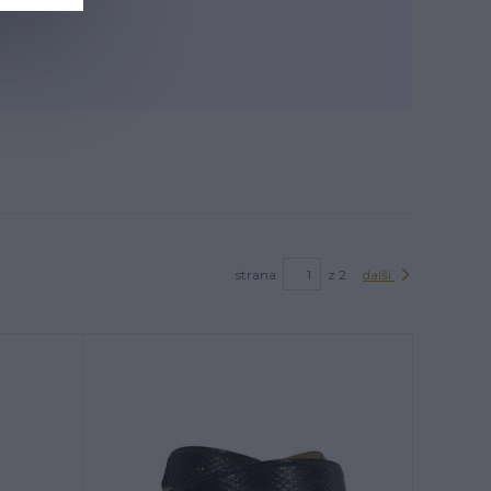
strana
z 2
další