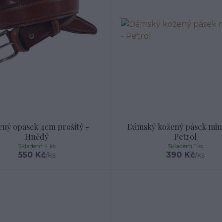
ný opasek 4cm prošitý -
Dámský kožený pásek min
Hnědý
Petrol
Skladem 4 ks
Skladem 1 ks
550 Kč
390 Kč
/
ks
/
ks