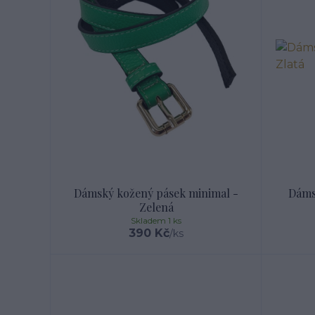
Dámský kožený pásek minimal -
Dáms
Zelená
Skladem 1 ks
390 Kč
/
ks