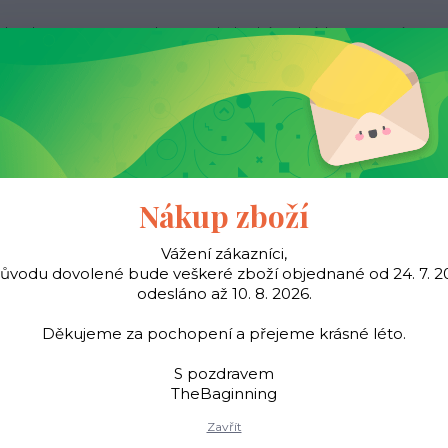
ak nakupovat
Kontakty
Obchodní podmínky
Více
Hledat
Pásky
Šátky
Young
TheBaginning
Nákup zboží
Vážení zákazníci,
důvodu dovolené bude veškeré zboží objednané od 24. 7. 2
Úvod
Classic
Kožené pásky
odesláno až 10. 8. 2026.
Kožené pásky
Děkujeme za pochopení a přejeme krásné léto.
S pozdravem
TheBaginning
Zavřít