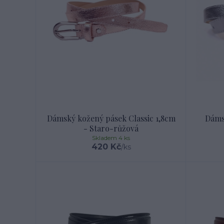
Dámský kožený pásek Classic 1,8cm
Dáms
- Staro-růžová
Skladem 4 ks
420 Kč
/
ks