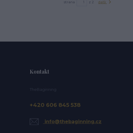
strana
z 2
další
Kontakt
TheBaginning
+420 606 845 538
info@thebaginning.cz