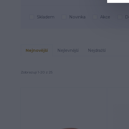
Skladem
Novinka
Akce
D
Nejnovější
Nejlevnější
Nejdražší
Zobrazuji 1-20 z 25