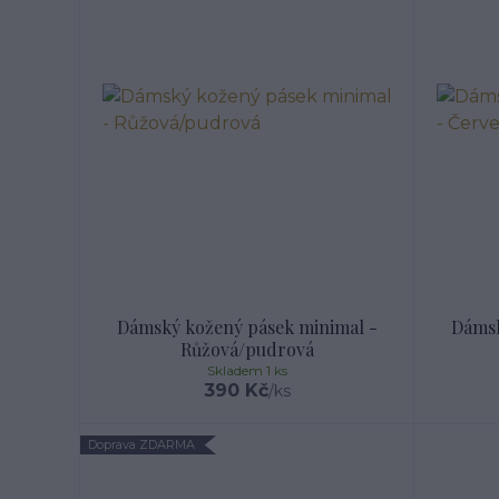
Dámský kožený pásek minimal -
Dámsk
Růžová/pudrová
Skladem 1 ks
390 Kč
/
ks
Doprava ZDARMA