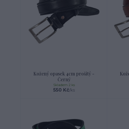
Kožený opasek 4cm prošitý -
Kože
Černý
Skladem 2 ks
550 Kč
/
ks