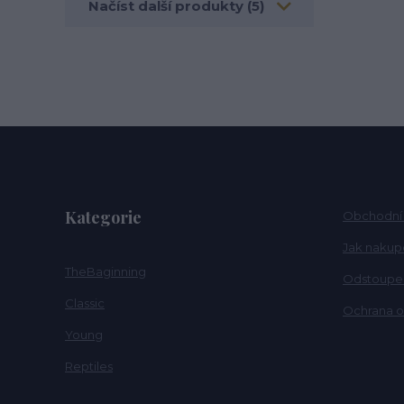
Načíst další produkty (5)
Kategorie
Obchodní
Jak nakup
TheBaginning
Odstoupen
Classic
Ochrana o
Young
Reptiles