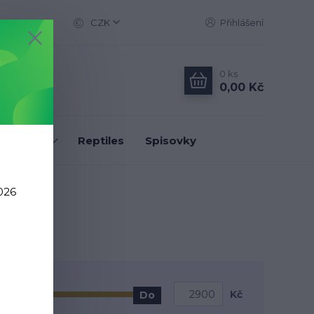
CZK
Přihlášení
0
ks
0,00 Kč
Classic
Reptiles
Spisovky
026
Kč
Do