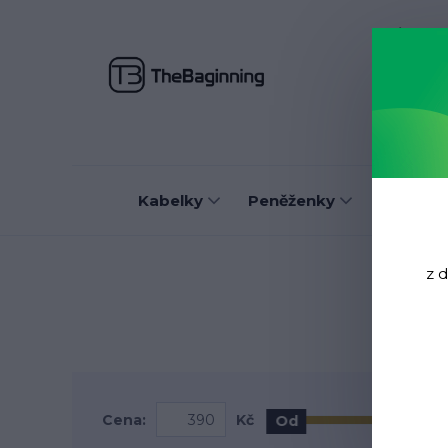
O nás
J
Kabelky
Peněženky
Batohy
z 
Cena:
Kč
Od