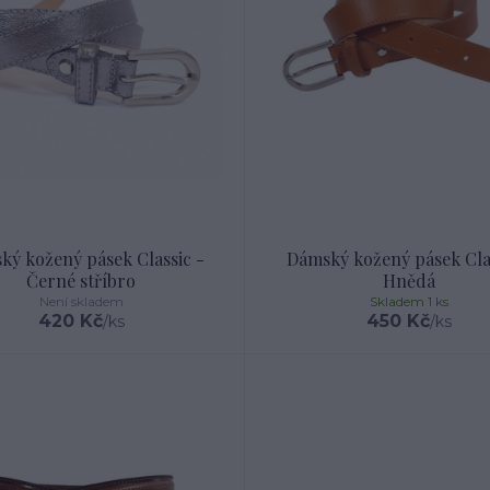
ký kožený pásek Classic -
Dámský kožený pásek Clas
Černé stříbro
Hnědá
Není skladem
Skladem 1 ks
420 Kč
450 Kč
/
ks
/
ks