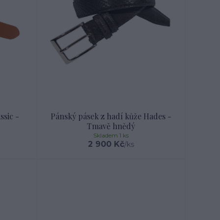
sic -
Pánský pásek z hadí kůže Hades -
Tmavě hnědý
Skladem 1 ks
2 900 Kč
/
ks