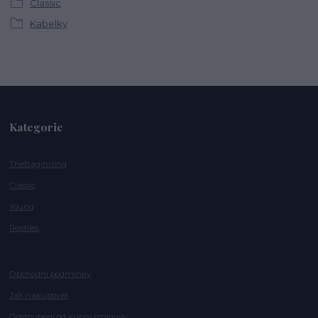
Classic
Kabelky
Kategorie
TheBaginning
Classic
Young
Reptiles
Obchodní podmínky
Jak nakupovat
Odstoupení od kupní smlouvy