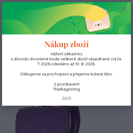
0
ks
CZK
0,00 Kč
Menu
Nákup zboží
Hledat
Vážení zákazníci,
z důvodu dovolené bude veškeré zboží objednané od 24.
7. 2026 odesláno až 10. 8. 2026.
Úvod
Kabelky
Mini kabelka Kate - Fialová
Děkujeme za pochopení a přejeme krásné léto.
Mini kabelka Kate - Fialová
S pozdravem
TheBaginning
Zavřít