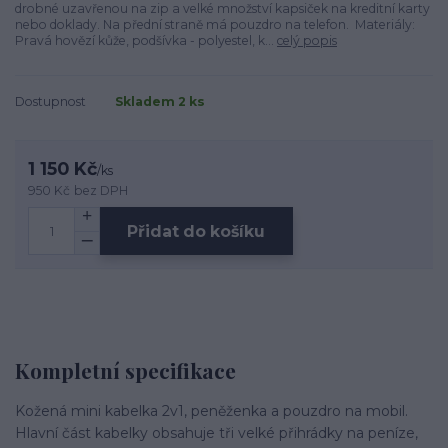
drobné uzavřenou na zip a velké množství kapsiček na kreditní karty
nebo doklady. Na přední straně má pouzdro na telefon. Materiály:
Pravá hovězí kůže, podšívka - polyestel, k...
celý popis
Dostupnost
Skladem 2 ks
1 150 Kč
/
ks
950 Kč
bez DPH
Přidat do košíku
Kompletní specifikace
Kožená mini kabelka 2v1, peněženka a pouzdro na mobil.
Hlavní část kabelky obsahuje tři velké přihrádky na peníze,