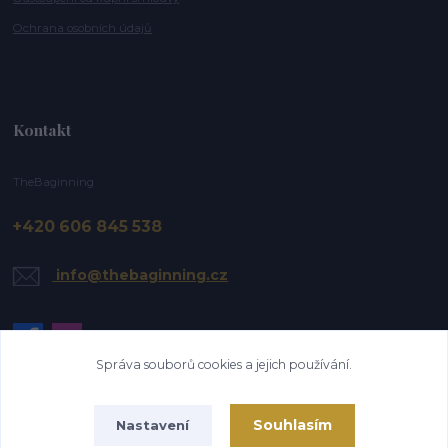
Ochrana osobních údajů
Kontakt
TheBaginning
+420 606 845 538
info@thebaginning.cz
Správa souborů cookies a jejich používání.
Souhlasím
Nastavení
Upravit sběr cookies.