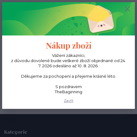
0
ks
CZK
0,00 Kč
Menu
Nákup zboží
Hledat
Vážení zákazníci,
z důvodu dovolené bude veškeré zboží objednané od 24.
7. 2026 odesláno až 10. 8. 2026.
Úvod
Batohy
Pánské batohy
Děkujeme za pochopení a přejeme krásné léto.
Pánské batohy
S pozdravem
TheBaginning
V této kategorii nebylo nalezeno žádné zboží.
Zavřít
Kategorie