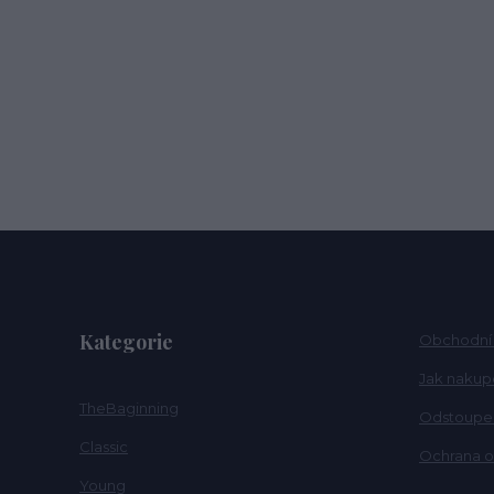
Kategorie
Obchodní
Jak nakup
TheBaginning
Odstoupen
Classic
Ochrana o
Young