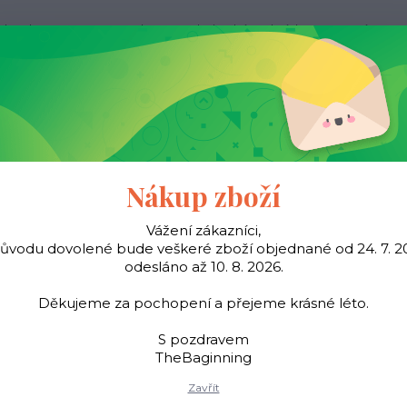
ak nakupovat
Kontakty
Obchodní podmínky
Více
Hledat
Pásky
Šátky
Young
TheBaginning
Nákup zboží
Vážení zákazníci,
důvodu dovolené bude veškeré zboží objednané od 24. 7. 2
Úvod
Pásky
Dámské pásky
Dámský kožený pásek minimal - Béžová
odesláno až 10. 8. 2026.
ý kožený pásek minimal - 
Děkujeme za pochopení a přejeme krásné léto.
S pozdravem
TheBaginning
Elegantní kožený pásek 
Zavřít
ruční práce, vyrobeno v I