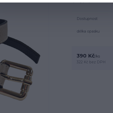
spony po poslední otvo
Dostupnost
délka opasku
390 Kč
/
ks
322 Kč
bez DPH