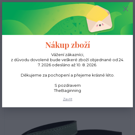
0
ks
CZK
0,00 Kč
Menu
Nákup zboží
Hledat
Vážení zákazníci,
z důvodu dovolené bude veškeré zboží objednané od 24.
7. 2026 odesláno až 10. 8. 2026.
Úvod
Pásky
Dámské pásky
Dámský kožený pásek minimal - Petrol
Děkujeme za pochopení a přejeme krásné léto.
Dámský kožený pásek
S pozdravem
minimal - Petrol
TheBaginning
Zavřít