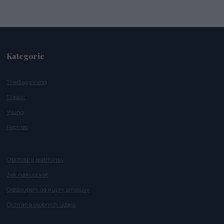
Kategorie
TheBaginning
Classic
Young
Reptiles
Obchodní podmínky
Jak nakupovat
Odstoupení od kupní smlouvy
Ochrana osobních údajů