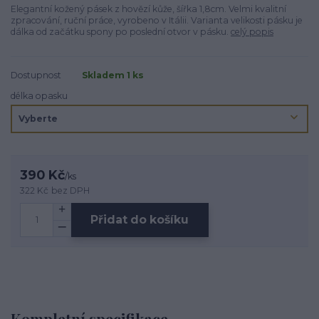
Elegantní kožený pásek z hovězí kůže, šířka 1,8cm. Velmi kvalitní
zpracování, ruční práce, vyrobeno v Itálii. Varianta velikosti pásku je
dálka od začátku spony po poslední otvor v pásku.
celý popis
Dostupnost
Skladem 1 ks
délka opasku
390 Kč
/
ks
322 Kč
bez DPH
Přidat do košíku
Kompletní specifikace