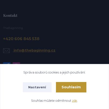
Kontakt
TheBaginning
+420 606 845 538
info@thebaginning.cz
Správa souborů cookies a jejich používání.
Souhlasím
Nastavení
Upravit sběr cookies.
Souhlas můžete odmítnout
zde
.
Vytvořeno na
Eshop-rychle.cz