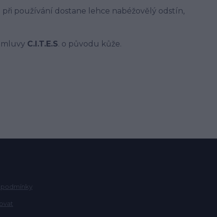
při používání dostane lehce nabéžovělý odstín,
 úmluvy
C.I.T.E.S
. o původu kůže.
 podmínky
ovat