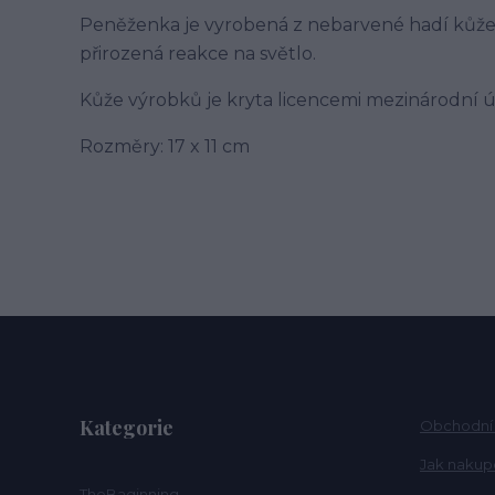
Peněženka je vyrobená z nebarvené hadí kůže 
přirozená reakce na světlo.
Kůže výrobků je kryta licencemi mezinárodní
Rozměry: 17 x 11 cm
Kategorie
Obchodní
Jak nakup
TheBaginning