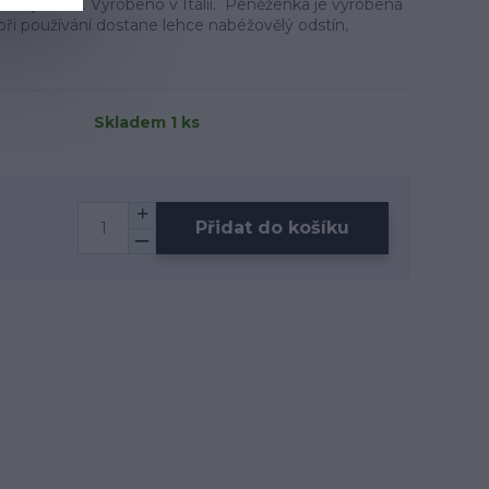
rové peníze. Vyrobeno v Itálii. Peněženka je vyrobená
ři používání dostane lehce nabéžovělý odstín,
Skladem 1 ks
Přidat do košíku