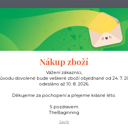
ak nakupovat
Kontakty
Obchodní podmínky
Více
Hledat
Pásky
Šátky
Young
TheBaginning
Nákup zboží
Vážení zákazníci,
důvodu dovolené bude veškeré zboží objednané od 24. 7. 2
vod
Peněženky
Dámské peněženky
Dámská hadí peněženka Neko - B
odesláno až 10. 8. 2026.
ská hadí peněženka Neko - 
Děkujeme za pochopení a přejeme krásné léto.
S pozdravem
TheBaginning
Dámská peněženka z pr
Zavřít
vybavením. Přihrádky na