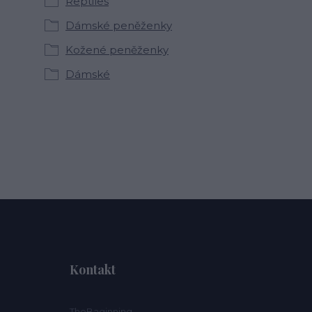
Reptiles
Dámské peněženky
Kožené peněženky
Dámské
Kontakt
TheBaginning