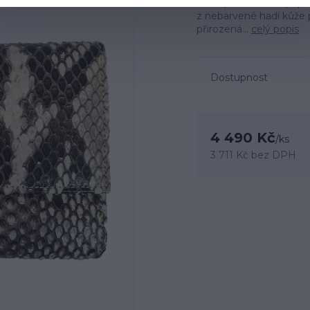
velká přihrádka na papí
z nebarvené hadí kůže p
přirozená...
celý popis
Dostupnost
4 490 Kč
/
ks
3 711 Kč
bez DPH