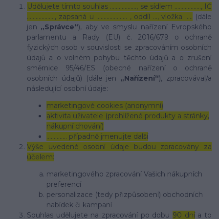
Udělujete tímto souhlas ……………..., se sídlem ………………, IČ
………………., zapsaná u ………………… , oddíl …, vložka …..
(dále
jen
„Správce“
), aby ve smyslu nařízení Evropského
parlamentu a Rady (EU) č. 2016/679 o ochraně
fyzických osob v souvislosti se zpracováním osobních
údajů a o volném pohybu těchto údajů a o zrušení
směrnice 95/46/ES (obecné nařízení o ochraně
osobních údajů) (dále jen
„Nařízení“
), zpracovával/a
následující osobní údaje:
marketingové cookies (anonymní)
aktivita uživatele (prohlížené produkty a stránky,
nákupní chování)
………….. případně jmenujte další
Výše uvedené osobní údaje budou zpracovány za
účelem:
marketingového zpracování Vašich nákupních
preferencí
personalizace (tedy přizpůsobení) obchodních
nabídek či kampaní
Souhlas udělujete na zpracování po dobu
90 dní
a to