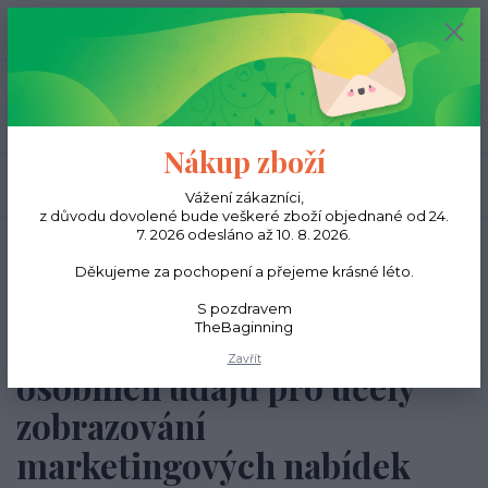
0
ks
CZK
0,00 Kč
Menu
Nákup zboží
Hledat
Vážení zákazníci,
z důvodu dovolené bude veškeré zboží objednané od 24.
7. 2026 odesláno až 10. 8. 2026.
Úvod
Souhlas se zpracováním osobních údajů pro účely zobrazování
marketingových nabídek
Děkujeme za pochopení a přejeme krásné léto.
S pozdravem
TheBaginning
Souhlas se zpracováním
Zavřít
osobních údajů pro účely
zobrazování
marketingových nabídek