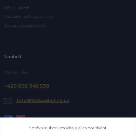
Jak nakupovat
Odstoupení od kupní smlouvy
Ochrana osobních údajů
Kontakt
TheBaginning
+420 606 845 538
info@thebaginning.cz
Správa souborů cookies a jejich používání.