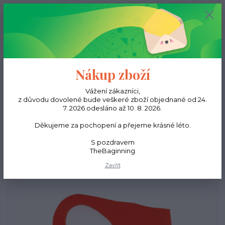
0
ks
CZK
0,00 Kč
Menu
Nákup zboží
Hledat
Vážení zákazníci,
z důvodu dovolené bude veškeré zboží objednané od 24.
7. 2026 odesláno až 10. 8. 2026.
Úvod
Kabelky
Kožená taška EGG - Neonově oranžová
Děkujeme za pochopení a přejeme krásné léto.
Kožená taška EGG - Neonově
S pozdravem
oranžová
TheBaginning
Zavřít