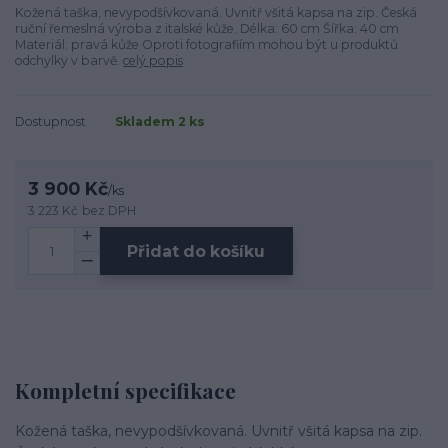
Kožená taška, nevypodšívkovaná. Uvnitř všitá kapsa na zip. Česká
ruční řemeslná výroba z italské kůže. Délka: 60 cm Šířka: 40 cm
Materiál: pravá kůže Oproti fotografiím mohou být u produktů
odchylky v barvě.
celý popis
Dostupnost
Skladem 2 ks
3 900 Kč
/
ks
3 223 Kč
bez DPH
Přidat do košíku
Kompletní specifikace
Kožená taška, nevypodšívkovaná. Uvnitř všitá kapsa na zip.