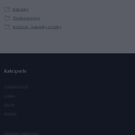
Kabelky
TheBaginning
Kožené - kabelky a tašky
Kategorie
TheBaginning
Classic
Young
Reptiles
Obchodní podmínky