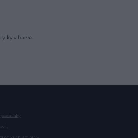
ylky v barvě.
 podmínky
ovat
í od kupní smlouvy