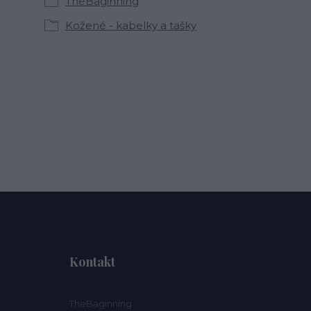
TheBaginning
Kožené - kabelky a tašky
Kontakt
TheBaginning