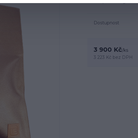
kůže Oproti fotografií
Dostupnost
3 900 Kč
/
ks
3 223 Kč
bez DPH