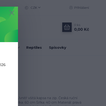
CZK
Přihlášení
0
ks
0,00 Kč
Classic
Reptiles
Spisovky
026
vkovaná. Uvnitř všitá kapsa na zip. Česká ruční
ké kůže. Délka: 60 cm Šířka: 40 cm Materiál: pravá