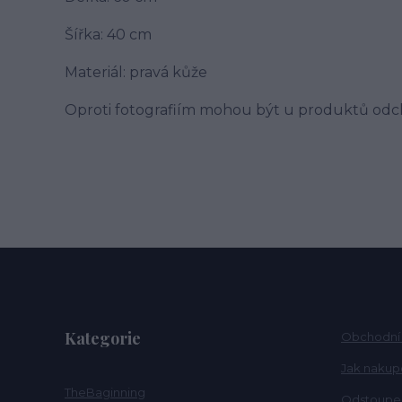
Šířka: 40 cm
Materiál: pravá kůže
Oproti fotografiím mohou být u produktů odch
Kategorie
Obchodní
Jak nakup
TheBaginning
Odstoupen