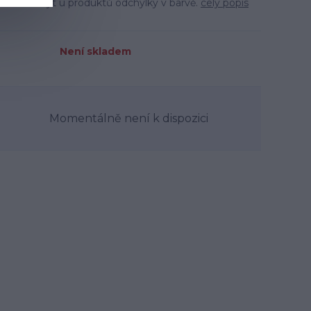
m mohou být u produktů odchylky v barvě.
celý popis
Není skladem
Momentálně není k dispozici