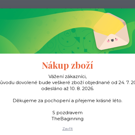
ak nakupovat
Kontakty
Obchodní podmínky
Více
Hledat
Pásky
Šátky
Young
TheBaginning
Nákup zboží
Vážení zákazníci,
důvodu dovolené bude veškeré zboží objednané od 24. 7. 2
Úvod
Kabelky
Kožená taška EGG - Gold
odesláno až 10. 8. 2026.
Kožená taška EGG - Gold
Děkujeme za pochopení a přejeme krásné léto.
S pozdravem
TheBaginning
Kožená taška, nevypodší
Zavřít
řemeslná výroba z itals