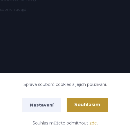
sobních údajů
Správa souborů cookies a jejich používání.
Upravit sběr cookies.
Souhlasím
Nastavení
Vytvořeno na
Eshop-rychle.cz
Souhlas můžete odmítnout
zde
.