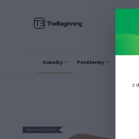
O nás
J
Kabelky
Peněženky
Batohy
z 
Doprava ZDARMA