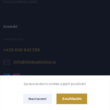
Ochrana osobních údajů
Kontakt
TheBaginning
+420 606 845 538
info@thebaginning.cz
Správa souborů cookies a jejich používání.
Souhlasím
Nastavení
Upravit sběr cookies.