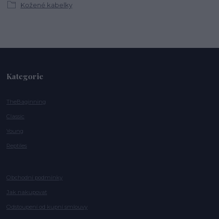
Kožené kabelky
Kategorie
TheBaginning
Classic
Young
Reptiles
Obchodní podmínky
Jak nakupovat
Odstoupení od kupní smlouvy