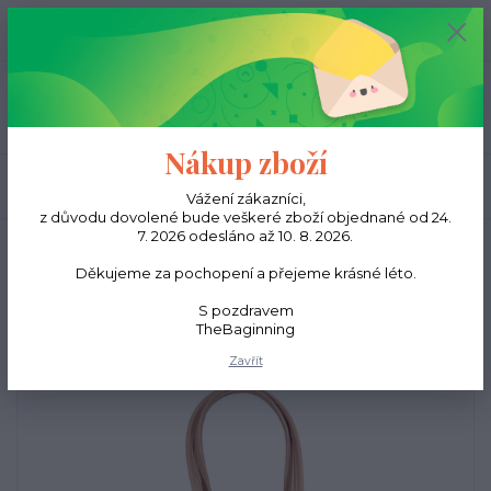
0
ks
CZK
0,00 Kč
Menu
Nákup zboží
Hledat
Vážení zákazníci,
z důvodu dovolené bude veškeré zboží objednané od 24.
7. 2026 odesláno až 10. 8. 2026.
Úvod
Kabelky
Kabelka Shopper - Tělová
Děkujeme za pochopení a přejeme krásné léto.
Kabelka Shopper - Tělová
S pozdravem
TheBaginning
Zavřít