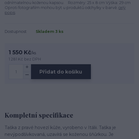
odnímatelnou koženou kapsou. Rozměry: 25 x 8 cm Výška: 29 cm
Oproti fotografiím mohou být u produktů odchylky v barvě.
celý
popis
Dostupnost
Skladem 3 ks
1 550 Kč
/
ks
1 281 Kč
bez DPH
Přidat do košíku
Kompletní specifikace
Taška z pravé hovezí kůže, vyrobeno v Itálii. Taška je
nevýpodšívkovaná, uzavírá se koženou šňůrkou. Je