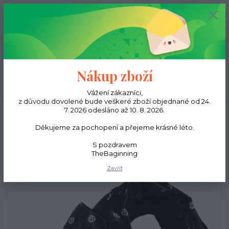
0
ks
CZK
0,00 Kč
Menu
Nákup zboží
Hledat
Vážení zákazníci,
z důvodu dovolené bude veškeré zboží objednané od 24.
7. 2026 odesláno až 10. 8. 2026.
Úvod
Šátky
Velká šála puntík
Děkujeme za pochopení a přejeme krásné léto.
Velká šála puntík
S pozdravem
TheBaginning
Zavřít