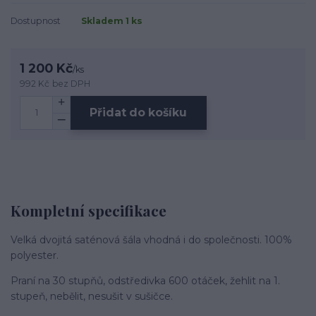
Dostupnost
Skladem 1 ks
1 200 Kč
/
ks
992 Kč
bez DPH
Přidat do košíku
Kompletní specifikace
Velká dvojitá saténová šála vhodná i do společnosti. 100%
polyester.
Praní na 30 stupňů, odstředivka 600 otáček, žehlit na 1.
stupeň, nebělit, nesušit v sušičce.