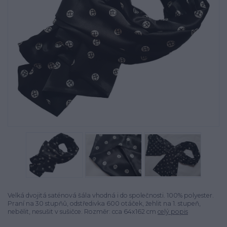
Velká dvojitá saténová šála vhodná i do společnosti. 100% polyester.
Praní na 30 stupňů, odstředivka 600 otáček, žehlit na 1. stupeň,
nebělit, nesušit v sušičce. Rozměr: cca 64x162 cm
celý popis