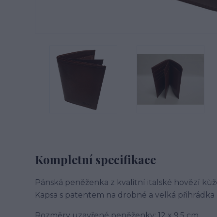
Kompletní specifikace
Pánská peněženka z kvalitní italské hovězí kůže
Kapsa s patentem na drobné a velká přihrádka 
Rozměry uzavřené peněženky: 12 x 9,5 cm