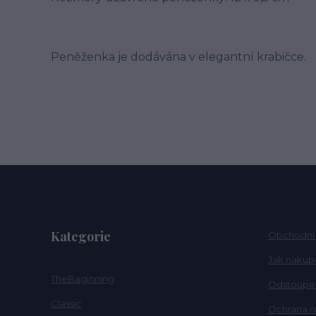
Peněženka je dodávána v elegantní krabičce.
Kategorie
Obchodní
Jak nakup
TheBaginning
Odstoupen
Classic
Ochrana o