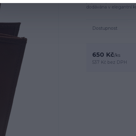
papírové peníze. Rozm
dodávána v elegantní k
Dostupnost
650 Kč
/
ks
537 Kč
bez DPH