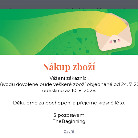
ak nakupovat
Kontakty
Obchodní podmínky
Více
Hledat
Pásky
Šátky
Young
TheBaginning
Nákup zboží
Vážení zákazníci,
důvodu dovolené bude veškeré zboží objednané od 24. 7. 2
Úvod
Peněženky
Pánské peněženky
Pánská peněženka H23 hnědá
odesláno až 10. 8. 2026.
ánská peněženka H23 hně
Děkujeme za pochopení a přejeme krásné léto.
S pozdravem
TheBaginning
Pánská peněženka z kval
Zavřít
kreditní karty a doklad