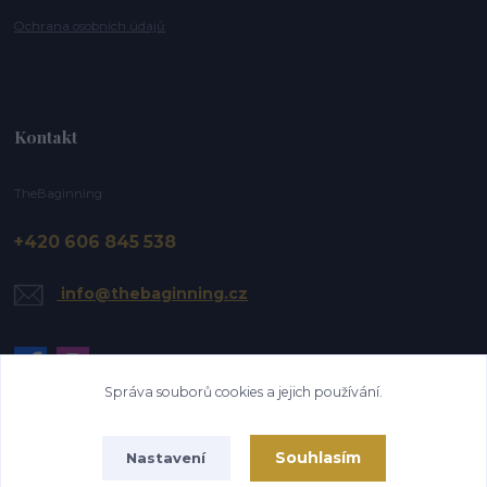
Ochrana osobních údajů
Kontakt
TheBaginning
+420 606 845 538
info@thebaginning.cz
Správa souborů cookies a jejich používání.
Souhlasím
Nastavení
Upravit sběr cookies.