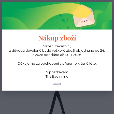
0
ks
CZK
0,00 Kč
Menu
Nákup zboží
Hledat
Vážení zákazníci,
z důvodu dovolené bude veškeré zboží objednané od 24.
7. 2026 odesláno až 10. 8. 2026.
Úvod
Batohy
Dámské batohy
Kožený vak na záda - Černý
Děkujeme za pochopení a přejeme krásné léto.
Kožený vak na záda - Černý
S pozdravem
TheBaginning
Zavřít
Doprava ZDARMA