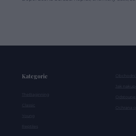
Kategorie
Obchodní
Jak nakup
TheBaginning
Odstoupen
Classic
Ochrana o
Young
Reptiles