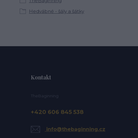
TheBaginning
Hedvábné - šály a šátky
Kontakt
TheBaginning
+420 606 845 538
info@thebaginning.cz