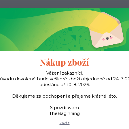
ak nakupovat
Kontakty
Obchodní podmínky
Více
Hledat
Pásky
Šátky
Young
TheBaginning
Nákup zboží
Vážení zákazníci,
důvodu dovolené bude veškeré zboží objednané od 24. 7. 2
Úvod
Šátky
Hedvábná dvojitá šála - černo zlatá
odesláno až 10. 8. 2026.
vábná dvojitá šála - černo z
Děkujeme za pochopení a přejeme krásné léto.
S pozdravem
TheBaginning
Dvojvrstvá šála z hedvá
Zavřít
délka 180 cm. Vhodné k