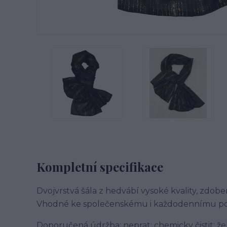
Kompletní specifikace
Dvojvrstvá šála z hedvábí vysoké kvality, zdobe
Vhodné ke společenskému i každodennímu poži
Doporučená údržba: neprat; chemicky čistit; žehl