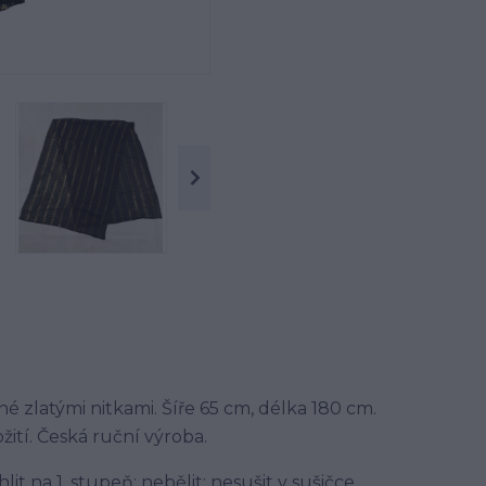
né zlatými nitkami. Šíře 65 cm, délka 180 cm.
tí. Česká ruční výroba.
it na 1. stupeň; nebělit; nesušit v sušičce.