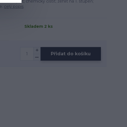
ba: neprat; chemicky čistit; žehlit na 1. stupeň;
ce.
celý popis
Skladem 2 ks
Přidat do košíku