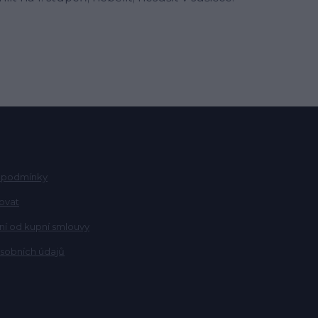
 podmínky
ovat
í od kupní smlouvy
sobních údajů