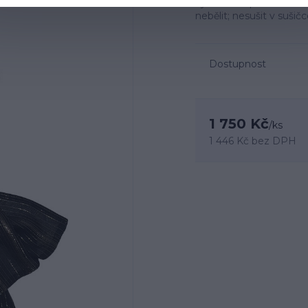
výroba. Doporučená údrž
nebělit; nesušit v sušič
Dostupnost
1 750 Kč
/
ks
1 446 Kč
bez DPH