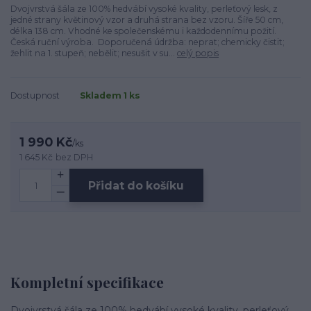
Dvojvrstvá šála ze 100% hedvábí vysoké kvality, perleťový lesk, z
jedné strany květinový vzor a druhá strana bez vzoru. Šíře 50 cm,
délka 138 cm. Vhodné ke společenskému i každodennímu požití.
Česká ruční výroba. Doporučená údržba: neprat; chemicky čistit;
žehlit na 1. stupeň; nebělit; nesušit v su...
celý popis
Dostupnost
Skladem 1 ks
1 990 Kč
/
ks
1 645 Kč
bez DPH
Přidat do košíku
Kompletní specifikace
Dvojvrstvá šála ze 100% hedvábí vysoké kvality, perleťový