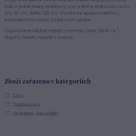
lesk, z jedné strany květinový vzor a druhá strana bez vzoru.
Šíře 50 cm, délka 138 cm. Vhodné ke společenskému i
každodennímu požití. Česká ruční výroba.
Doporučená údržba: neprat; chemicky čistit; žehlit na 1.
stupeň; nebělit; nesušit v sušičce.
Zboží zařazeno v kategoriích
Šátky
TheBaginning
Hedvábné - šály a šátky