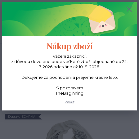
0
ks
CZK
0,00 Kč
Menu
Nákup zboží
Hledat
Vážení zákazníci,
z důvodu dovolené bude veškeré zboží objednané od 24.
7. 2026 odesláno až 10. 8. 2026.
Úvod
Šátky
Hedvábná dvojitá šála - černé květy
Děkujeme za pochopení a přejeme krásné léto.
Hedvábná dvojitá šála -
S pozdravem
černé květy
TheBaginning
Zavřít
Doprava ZDARMA