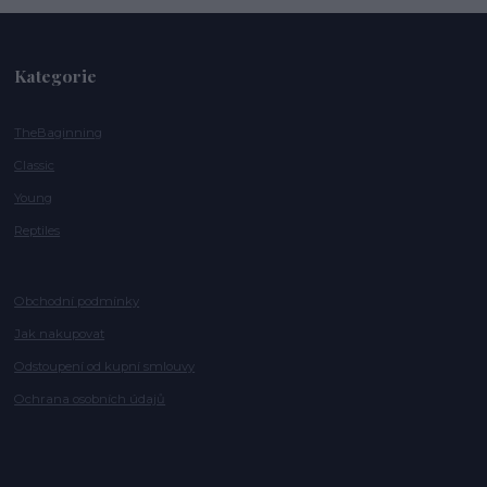
Kategorie
TheBaginning
Classic
Young
Reptiles
Obchodní podmínky
Jak nakupovat
Odstoupení od kupní smlouvy
Ochrana osobních údajů