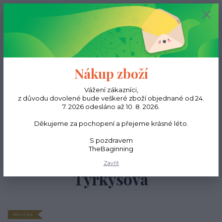
0
ks
CZK
0,00 Kč
Menu
Nákup zboží
Hledat
Vážení zákazníci,
z důvodu dovolené bude veškeré zboží objednané od 24.
7. 2026 odesláno až 10. 8. 2026.
Úvod
Peněženky
Dámské peněženky
Dámská peněženka multicolor
compact - Tyrkysová
Děkujeme za pochopení a přejeme krásné léto.
Dámská peněženka
S pozdravem
TheBaginning
multicolor compact -
Zavřít
Tyrkysová
Novinka