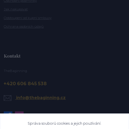
Obchodní podmínky
Jak nakupovat
Odstoupení od kupní smlouvy
Ochrana osobních údajů
Kontakt
TheBaginning
+420 606 845 538
info@thebaginning.cz
Správa souborů cookies a jejich používání.