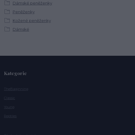
Dámské peněženky
Peněženky
Kožené peněženky
Dámské
Kategorie
TheBaginning
Classic
Young
Reptiles