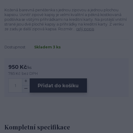
Kožená barevná peněženka s jednou zipovou a jednou plochou
kapsou. Uvnitř zipové kapsy je velmi kvalitní a pěkná kostkovaná
podšívka se všitými přihrádkami na kreditní karty. Na protější vnitřní
straně jsou dvě ploché kapsy a přihrádky na kreditní karty. Z venku
ze zadu je další zipová kapsa. Rozměr...
celý popis
Dostupnost
Skladem 3 ks
950 Kč
/
ks
785 Kč
bez DPH
Přidat do košíku
Kompletní specifikace