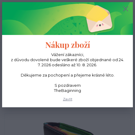
0
ks
CZK
0,00 Kč
Menu
Nákup zboží
Hledat
Vážení zákazníci,
z důvodu dovolené bude veškeré zboží objednané od 24.
7. 2026 odesláno až 10. 8. 2026.
Úvod
Peněženky
Dámské peněženky
Dámská kožená peněženka
multicolor simple - černá
Děkujeme za pochopení a přejeme krásné léto.
Dámská kožená peněženka
S pozdravem
TheBaginning
multicolor simple - černá
Zavřít