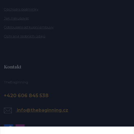
Obchodní podmínky
Jak nakupovat
Odstoupení od kupní smlouvy
Ochrana osobních údajů
Kontakt
TheBaginning
+420 606 845 538
info@thebaginning.cz