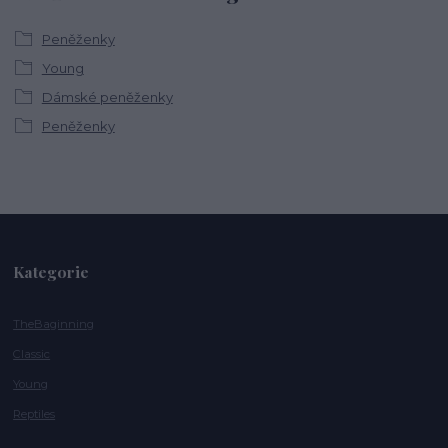
Peněženky
Young
Dámské peněženky
Peněženky
Kategorie
TheBaginning
Classic
Young
Reptiles