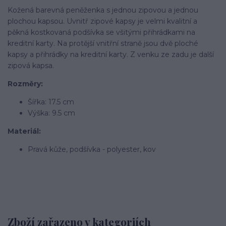
Kožená barevná peněženka s jednou zipovou a jednou
plochou kapsou. Uvnitř zipové kapsy je velmi kvalitní a
pěkná kostkovaná podšívka se všitými přihrádkami na
kreditní karty. Na protější vnitřní straně jsou dvě ploché
kapsy a přihrádky na kreditní karty. Z venku ze zadu je další
zipová kapsa.
Rozměry:
Šířka: 17.5 cm
Výška: 9.5 cm
Materiál:
Pravá kůže, podšívka - polyester, kov
Zboží zařazeno v kategoriích