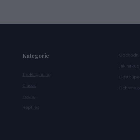
Kategorie
Obchodní
Jak nakup
TheBaginning
Odstoupen
Classic
Ochrana o
Young
Reptiles