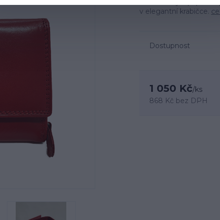
dokumenty a papírové 
v elegantní krabičce.
ce
Dostupnost
1 050 Kč
/
ks
868 Kč
bez DPH