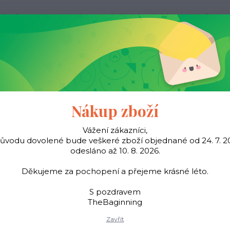
ak nakupovat
Kontakty
Obchodní podmínky
Více
Hledat
Pásky
Šátky
Young
TheBaginning
Nákup zboží
Vážení zákazníci,
důvodu dovolené bude veškeré zboží objednané od 24. 7. 2
Peněženky
Dámské peněženky
Dámská kožená peněženka 907 - če
odesláno až 10. 8. 2026.
 kožená peněženka 907 - 
Děkujeme za pochopení a přejeme krásné léto.
S pozdravem
TheBaginning
Dámská peněženka z kva
Zavřít
drobné. Přední část klo