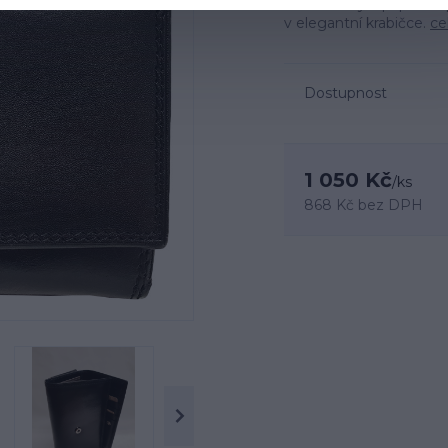
dokumenty a papírové 
v elegantní krabičce.
ce
Dostupnost
1 050 Kč
/
ks
868 Kč
bez DPH