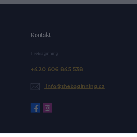
Kontakt
TheBaginning
+420 606 845 538
info@thebaginning.cz