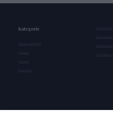
Kategorie
Obchodní
Jak nakup
TheBaginning
Odstoupen
Classic
Ochrana o
Young
Reptiles