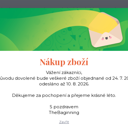
ak nakupovat
Kontakty
Obchodní podmínky
Více
Hledat
Pásky
Šátky
Young
TheBaginning
Nákup zboží
Vážení zákazníci,
důvodu dovolené bude veškeré zboží objednané od 24. 7. 2
d
Peněženky
Dámské peněženky
Dámská kožená peněženka 907 - č
odesláno až 10. 8. 2026.
á kožená peněženka 907 -
Děkujeme za pochopení a přejeme krásné léto.
S pozdravem
TheBaginning
Dámská peněženka z kva
Zavřít
drobné. Přední část klo