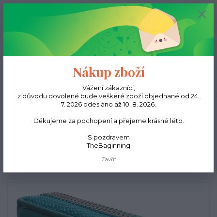
0
ks
CZK
0,00 Kč
Menu
Nákup zboží
Hledat
Vážení zákazníci,
z důvodu dovolené bude veškeré zboží objednané od 24.
7. 2026 odesláno až 10. 8. 2026.
Úvod
Peněženky
Dámské peněženky
Dámská kožená peněženka 534 -
Tyrkysová
Děkujeme za pochopení a přejeme krásné léto.
Dámská kožená peněženka
S pozdravem
TheBaginning
534 - Tyrkysová
Zavřít